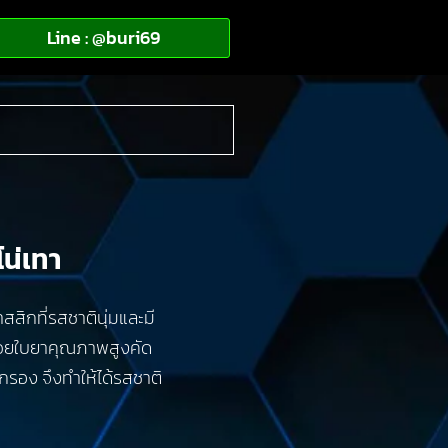
Line : @buri69
น่เทา
สสิกที่รสชาตินุ่มและมี
้วยใบยาคุณภาพสูงคัด
นกรอง จึงทำให้ได้รสชาติ