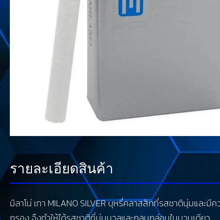
รายละเอียดสินค้า
มิลาโน่ เทา MILANO SILVER บุหรี่คลาสสิกที่รสชาตินุ่มและม
กรอง จึงทำให้ได้รสชาติที่นุ่มนวลและกลมกล่อมในมวนเดียว